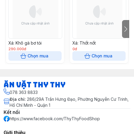
Xá: Khô gà bơ tỏi
Xá: Thốt nốt
290.000đ
0đ
Chọn mua
Chọn mua
Ăn vặt Thy Thy
078 363 8833
Địa chỉ
:
286/29A Trần Hưng Đạo, Phường Nguyễn Cư Trinh,
Hồ Chí Minh - Quận 1
Kết nối
https://www.facebook.com/ThyThyFoodShop
Giới thiệu