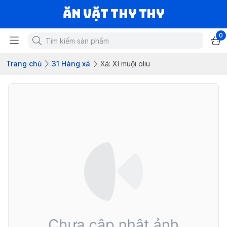
Ăn vặt Thy Thy
0
Trang chủ
31 Hàng xá
Xá: Xí muội oliu