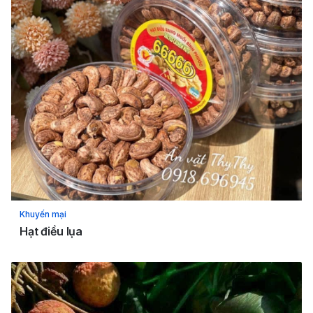
Khuyến mại
Hạt điều lụa