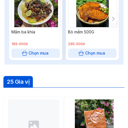
Mắm ba khía
Bò mềm 500G
B
V
189.000đ
285.000đ
3
Chọn mua
Chọn mua
25 Gia vị