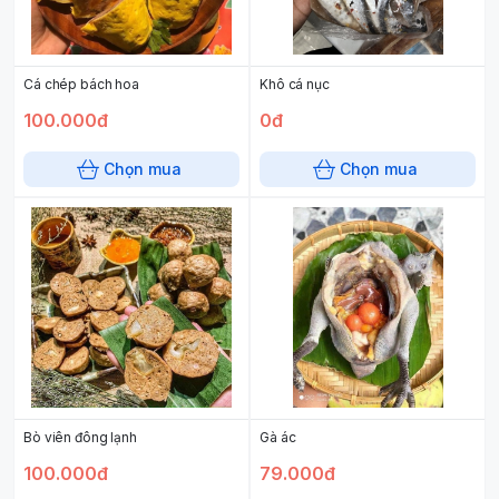
Cá chép bách hoa
Khô cá nục
100.000đ
0đ
Chọn mua
Chọn mua
Bò viên đông lạnh
Gà ác
100.000đ
79.000đ