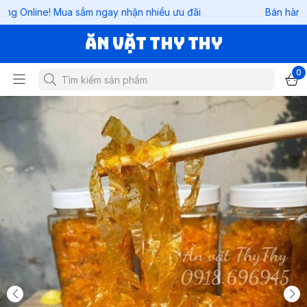
ne! Mua sắm ngay nhận nhiều ưu đãi
Bán hàng Online! 
Ăn vặt Thy Thy
0