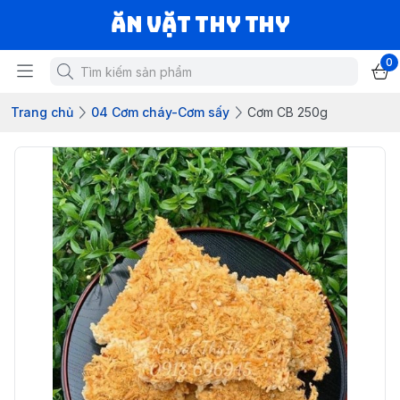
Ăn vặt Thy Thy
0
Trang chủ
04 Cơm cháy-Cơm sấy
Cơm CB 250g