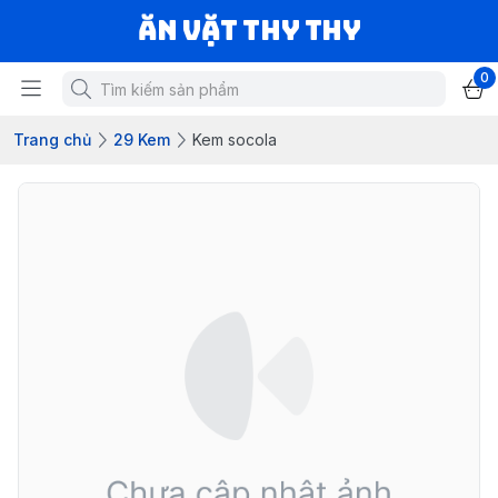
Ăn vặt Thy Thy
0
Trang chủ
29 Kem
Kem socola