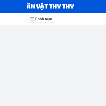
Ăn vặt Thy Thy
Danh mục