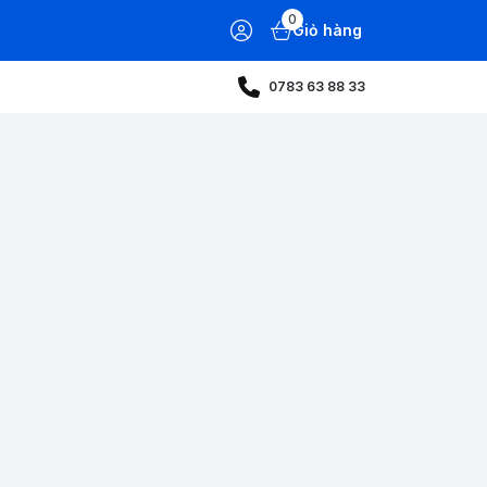
0
Giỏ hàng
0783 63 88 33