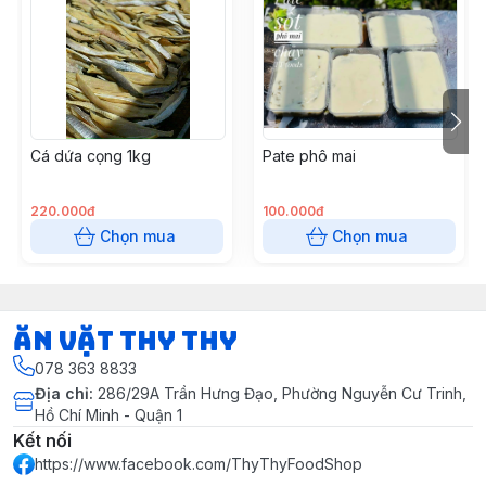
Cá dứa cọng 1kg
Pate phô mai
220.000đ
100.000đ
Chọn mua
Chọn mua
Ăn vặt Thy Thy
078 363 8833
Địa chỉ
:
286/29A Trần Hưng Đạo, Phường Nguyễn Cư Trinh,
Hồ Chí Minh - Quận 1
Kết nối
https://www.facebook.com/ThyThyFoodShop