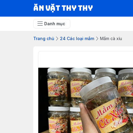
Ăn vặt Thy Thy
Danh mục
Trang chủ
24 Các loại mắm
Mắm cà xỉu