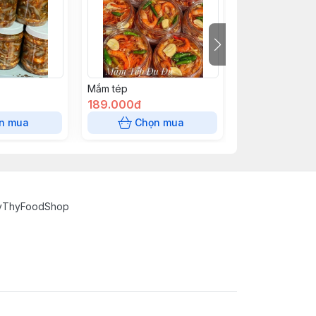
Mắm tép
Mắm ba khía
189.000đ
189.000đ
n mua
Chọn mua
Chọn
hyThyFoodShop