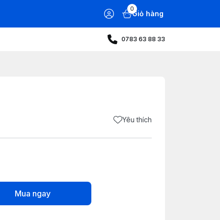
0
Giỏ hàng
0783 63 88 33
Yêu thích
Mua ngay