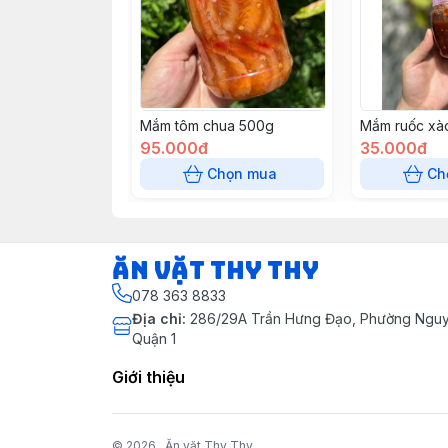
Mắm tôm chua 500g
Mắm ruốc xà
95.000đ
35.000đ
Chọn mua
Ch
Ăn vặt Thy Thy
078 363 8833
Địa chỉ
:
286/29A Trần Hưng Đạo, Phường Nguyễ
Quận 1
Giới thiệu
© 2026
Ăn vặt Thy Thy