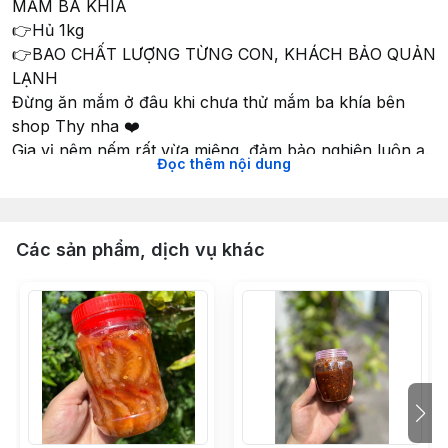
MẮM BA KHÍA
👉Hủ 1kg
👉BAO CHẤT LƯỢNG TỪNG CON, KHÁCH BẢO QUẢN
LẠNH
Đừng ăn mắm ở đâu khi chưa thử mắm ba khía bên
shop Thy nha ❤️
Gia vị nêm nếm rất vừa miệng, đảm bảo nghiện luôn ạ.
Đọc thêm nội dung
Ai mà nghiện ba khía thì đợt mắm này của Thy về sẽ
không làm khách thất vọng đâu nè. Ba khía to thịt chắc
ăn đã lắm luôn.
Các sản phẩm, dịch vụ khác