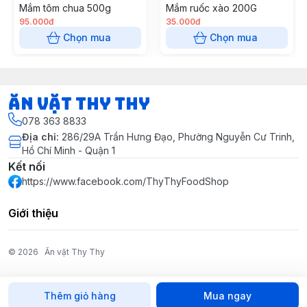
Mắm tôm chua 500g
Mắm ruốc xào 200G
95.000đ
35.000đ
Chọn mua
Chọn mua
Ăn vặt Thy Thy
078 363 8833
Địa chỉ
:
286/29A Trần Hưng Đạo, Phường Nguyễn Cư Trinh,
Hồ Chí Minh - Quận 1
Kết nối
https://www.facebook.com/ThyThyFoodShop
Giới thiệu
© 2026
Ăn vặt Thy Thy
Thêm giỏ hàng
Mua ngay