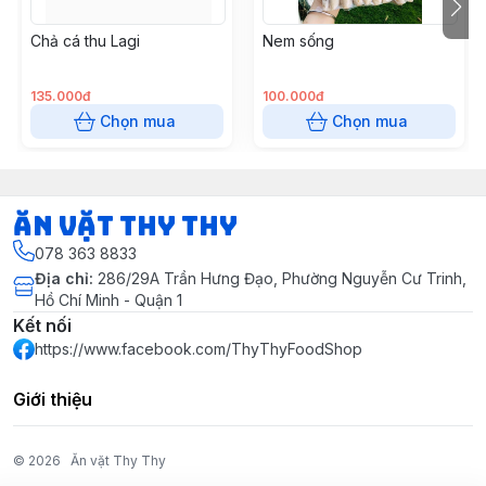
Chả cá thu Lagi
Nem sống
135.000đ
100.000đ
Chọn mua
Chọn mua
Ăn vặt Thy Thy
078 363 8833
Địa chỉ
:
286/29A Trần Hưng Đạo, Phường Nguyễn Cư Trinh,
Hồ Chí Minh - Quận 1
Kết nối
https://www.facebook.com/ThyThyFoodShop
Giới thiệu
© 2026
Ăn vặt Thy Thy