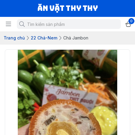
Ăn vặt Thy Thy
0
Trang chủ
22 Chả-Nem
Chả Jambon