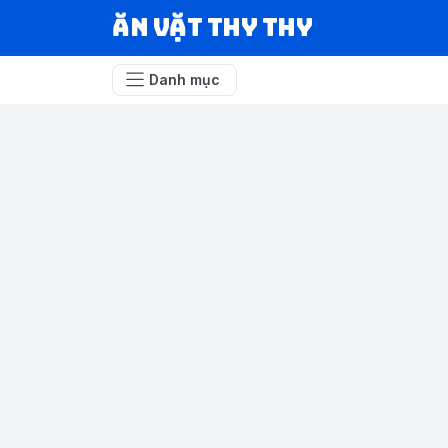
Ăn vặt Thy Thy
Danh mục