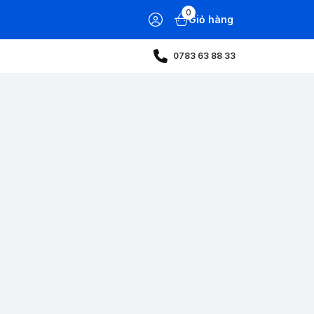
0
Giỏ hàng
0783 63 88 33