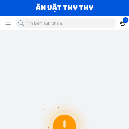
Ăn vặt Thy Thy
0