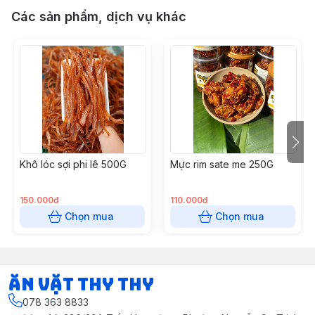
Các sản phẩm, dịch vụ khác
Khô lóc sợi phi lê 500G
Mực rim sate me 250G
150.000đ
110.000đ
Chọn mua
Chọn mua
Ăn vặt Thy Thy
078 363 8833