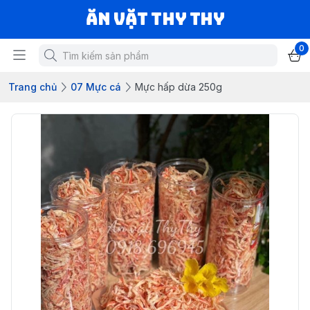
Ăn vặt Thy Thy
0
Trang chủ
07 Mực cá
Mực hấp dừa 250g