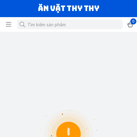
Ăn vặt Thy Thy
0