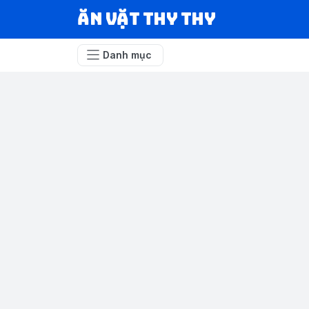
Ăn vặt Thy Thy
Danh mục