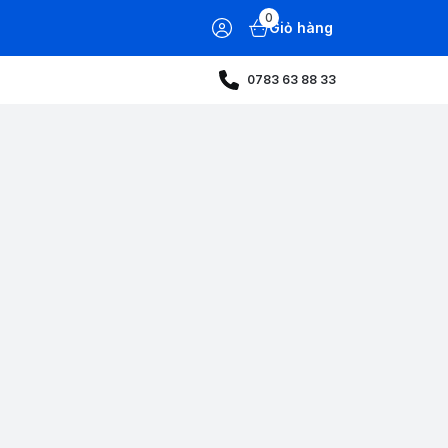
0
Giỏ hàng
0783 63 88 33