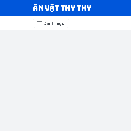
Ăn vặt Thy Thy
Danh mục