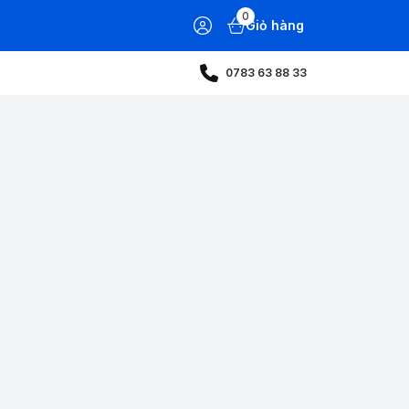
0
Giỏ hàng
0783 63 88 33