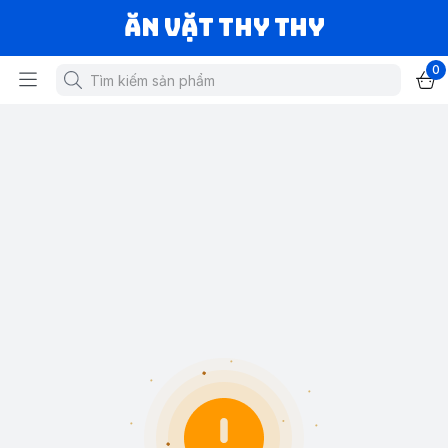
Ăn vặt Thy Thy
0