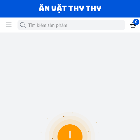
Ăn vặt Thy Thy
0