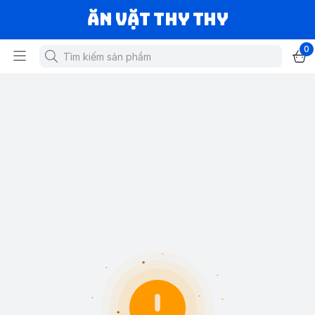
Ăn vặt Thy Thy
0