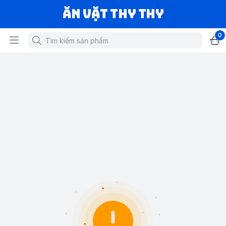
Ăn vặt Thy Thy
0