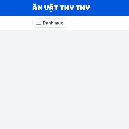
Ăn vặt Thy Thy
Danh mục