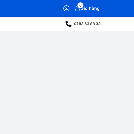
0
Giỏ hàng
0783 63 88 33