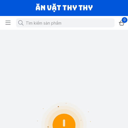
Ăn vặt Thy Thy
0